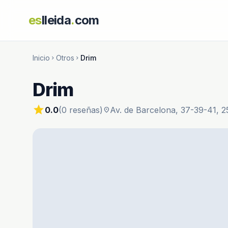
es
lleida
.
com
Inicio
Otros
Drim
chevron_right
chevron_right
Drim
star
0.0
(0 reseñas)
Av. de Barcelona, 37-39-41, 2
location_on