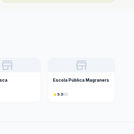
store
store
esca
Escola Pública Magraners
star
9.9
(0)