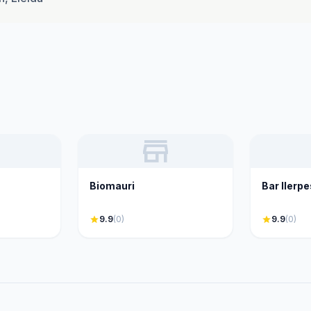
store
Biomauri
Bar Ilerp
star
9.9
(0)
star
9.9
(0)