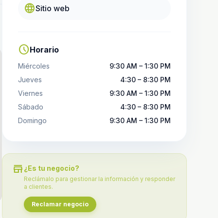
language
Sitio web
schedule
Horario
Miércoles
9:30 AM – 1:30 PM
Jueves
4:30 – 8:30 PM
Viernes
9:30 AM – 1:30 PM
Sábado
4:30 – 8:30 PM
Domingo
9:30 AM – 1:30 PM
store
¿Es tu negocio?
Reclámalo para gestionar la información y responder
a clientes.
Reclamar negocio