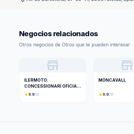
Negocios relacionados
Otros negocios de Otros que te pueden interesar
store
store
ILERMOTO.
MÓNCAVALL
CONCESSIONARI OFICIAL
HONDA MOTOS.
star
9.9
(0)
star
9.9
(0)