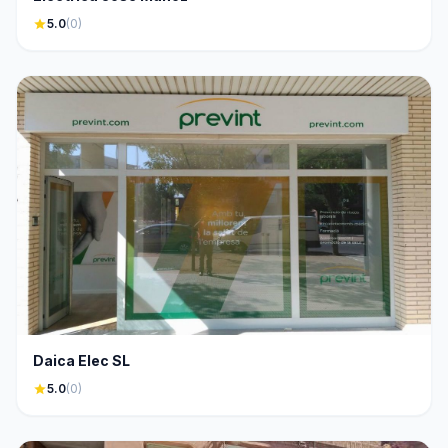
star
5.0
(0)
Daica Elec SL
star
5.0
(0)