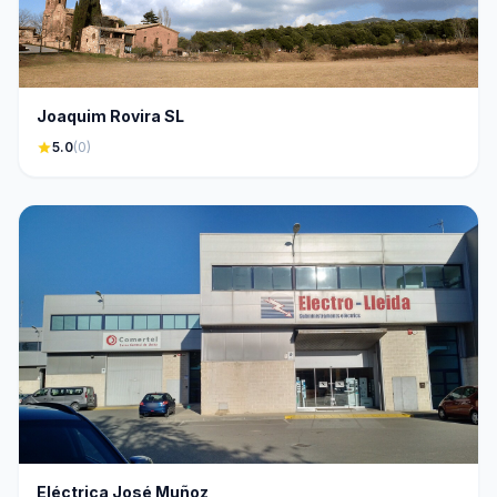
Joaquim Rovira SL
star
5.0
(0)
Eléctrica José Muñoz