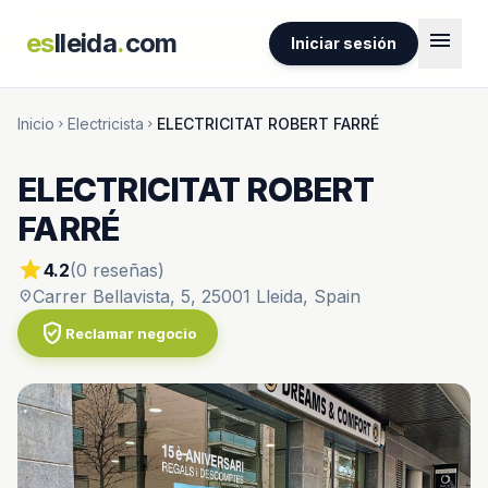
menu
es
lleida
.
com
Iniciar sesión
Inicio
Electricista
ELECTRICITAT ROBERT FARRÉ
chevron_right
chevron_right
ELECTRICITAT ROBERT
FARRÉ
star
4.2
(0 reseñas)
Carrer Bellavista, 5, 25001 Lleida, Spain
location_on
verified_user
Reclamar negocio