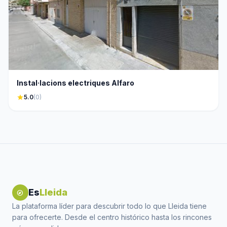
Instal·lacions electriques Alfaro
star
5.0
(0)
Es
Lleida
explore
La plataforma líder para descubrir todo lo que Lleida tiene
para ofrecerte. Desde el centro histórico hasta los rincones