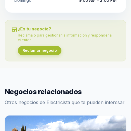
Domingo
9:00 AM – 2:00 PM
store
¿Es tu negocio?
Reclámalo para gestionar la información y responder a
clientes.
Reclamar negocio
Negocios relacionados
Otros negocios de Electricista que te pueden interesar