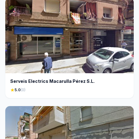
Serveis Electrics Macarulla Pérez S.L.
star
5.0
(0)