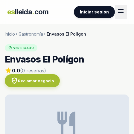
menu
es
lleida
.
com
Iniciar sesión
Inicio
Gastronomía
Envasos El Polígon
chevron_right
chevron_right
verified
VERIFICADO
Envasos El Polígon
star
0.0
(0 reseñas)
verified_user
Reclamar negocio
restaurant