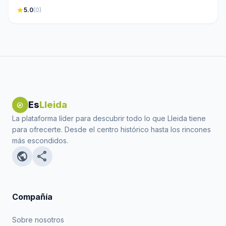
star
5.0
(0)
Es
Lleida
explore
La plataforma líder para descubrir todo lo que Lleida tiene
para ofrecerte. Desde el centro histórico hasta los rincones
más escondidos.
public
share
Compañía
Sobre nosotros