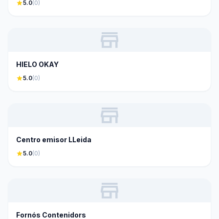
star
5.0
(0)
store
HIELO OKAY
star
5.0
(0)
store
Centro emisor LLeida
star
5.0
(0)
store
Fornós Contenidors