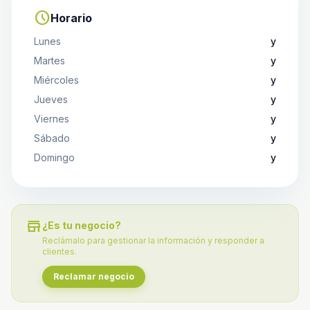
schedule
Horario
Lunes
y
Martes
y
Miércoles
y
Jueves
y
Viernes
y
Sábado
y
Domingo
y
store
¿Es tu negocio?
Reclámalo para gestionar la información y responder a
clientes.
Reclamar negocio