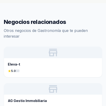
Negocios relacionados
Otros negocios de Gastronomía que te pueden
interesar
store
Eleva-t
star
5.0
(0)
store
AG Gestio Immobiliaria