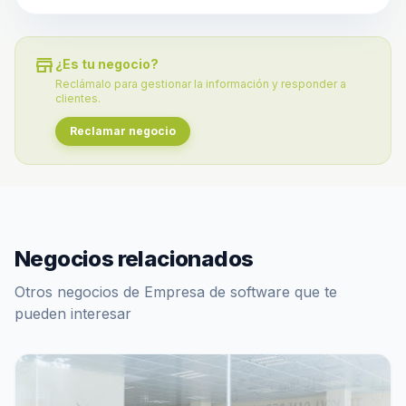
store
¿Es tu negocio?
Reclámalo para gestionar la información y responder a
clientes.
Reclamar negocio
Negocios relacionados
Otros negocios de Empresa de software que te
pueden interesar