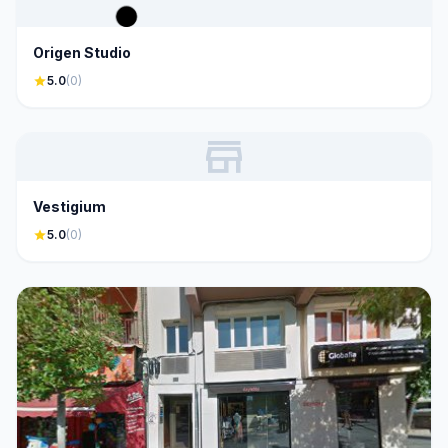
Origen Studio
star
5.0
(0)
store
Vestigium
star
5.0
(0)