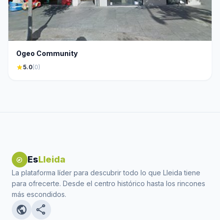
Ogeo Community
star
5.0
(0)
Es
Lleida
explore
La plataforma líder para descubrir todo lo que Lleida tiene
para ofrecerte. Desde el centro histórico hasta los rincones
más escondidos.
public
share