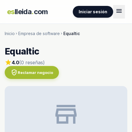
menu
es
lleida
.
com
Iniciar sesión
Inicio
Empresa de software
Equaltic
chevron_right
chevron_right
Equaltic
star
4.0
(0 reseñas)
verified_user
Reclamar negocio
store