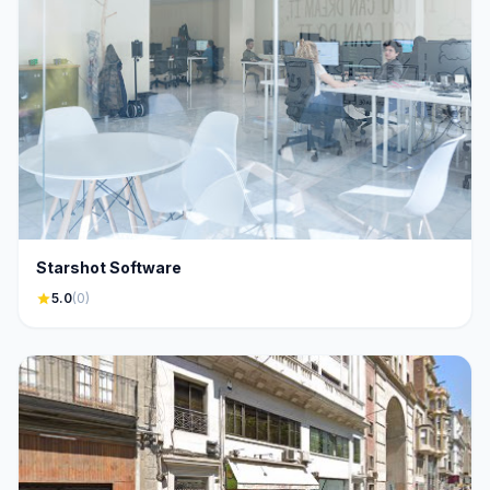
Starshot Software
star
5.0
(0)