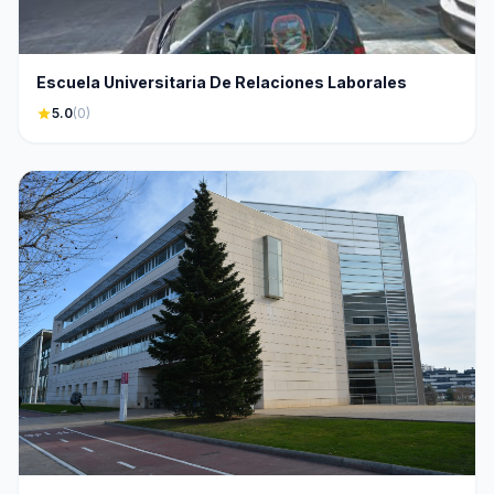
Escuela Universitaria De Relaciones Laborales
star
5.0
(0)