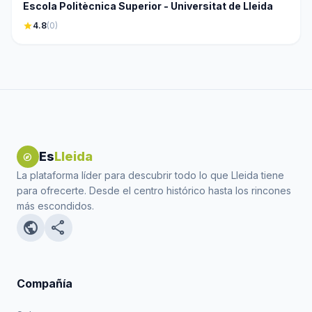
Escola Politècnica Superior - Universitat de Lleida
star
4.8
(0)
Es
Lleida
explore
La plataforma líder para descubrir todo lo que Lleida tiene
para ofrecerte. Desde el centro histórico hasta los rincones
más escondidos.
public
share
Compañía