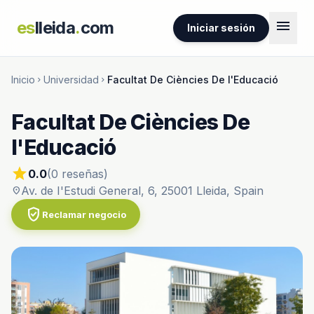
menu
es
lleida
.
com
Iniciar sesión
Inicio
Universidad
Facultat De Ciències De l'Educació
chevron_right
chevron_right
Facultat De Ciències De
l'Educació
star
0.0
(0 reseñas)
Av. de I'Estudi General, 6, 25001 Lleida, Spain
location_on
verified_user
Reclamar negocio