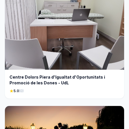
Centre Dolors Piera d'Igualtat d'Oportunitats i
Promoció de les Dones - UdL
star
5.0
(0)