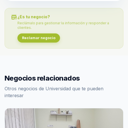
store
¿Es tu negocio?
Reclámalo para gestionar la información y responder a
clientes.
Reclamar negocio
Negocios relacionados
Otros negocios de Universidad que te pueden
interesar