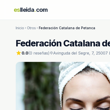
es
lleida
.
com
Inicio
Otros
Federación Catalana de Petanca
chevron_right
chevron_right
Federación Catalana d
star
0.0
(0 reseñas)
Avinguda del Segre, 7, 25007 L
location_on