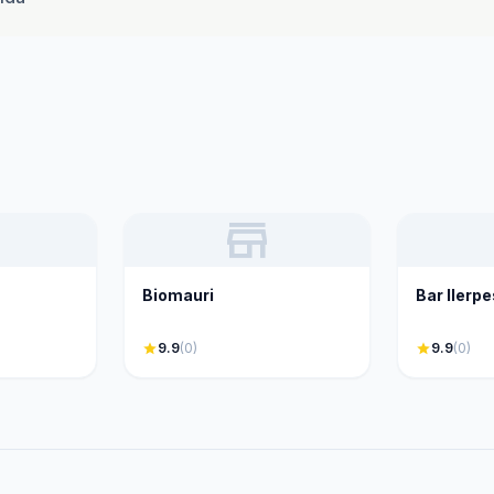
store
Biomauri
Bar Ilerp
star
9.9
(0)
star
9.9
(0)