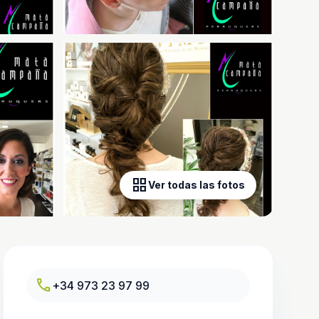
grid_view
Ver todas las fotos
call
+34 973 23 97 99