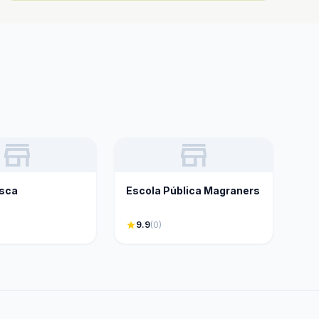
store
store
esca
Escola Pública Magraners
star
9.9
(0)