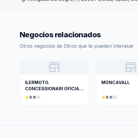
Negocios relacionados
Otros negocios de Otros que te pueden interesar
store
store
ILERMOTO.
MÓNCAVALL
CONCESSIONARI OFICIAL
HONDA MOTOS.
star
9.9
(0)
star
9.9
(0)