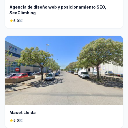
Agencia de diseño web y posicionamiento SEO,
SeoClimbing
star
5.0
(0)
Maset Lleida
star
5.0
(0)