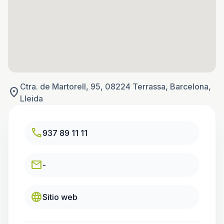
Ctra. de Martorell, 95, 08224 Terrassa, Barcelona,
location_on
Lleida
call
937 89 11 11
email
-
language
Sitio web