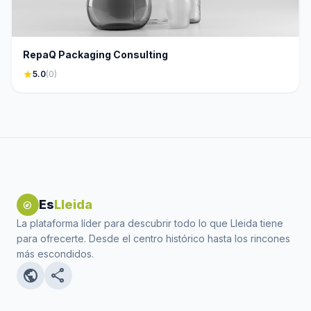
RepaQ Packaging Consulting
star
5.0
(0)
Es
Lleida
explore
La plataforma líder para descubrir todo lo que Lleida tiene
para ofrecerte. Desde el centro histórico hasta los rincones
más escondidos.
public
share