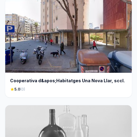
Cooperativa d&apos;Habitatges Una Nova Llar, sccl.
star
5.0
(0)