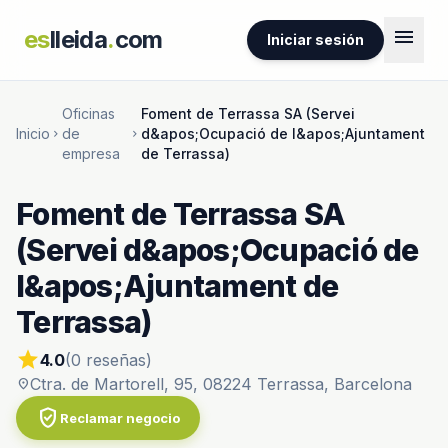
menu
es
lleida
.
com
Iniciar sesión
Oficinas
Foment de Terrassa SA (Servei
Inicio
de
d&apos;Ocupació de l&apos;Ajuntament
chevron_right
chevron_right
empresa
de Terrassa)
Foment de Terrassa SA
(Servei d&apos;Ocupació de
l&apos;Ajuntament de
Terrassa)
star
4.0
(0 reseñas)
Ctra. de Martorell, 95, 08224 Terrassa, Barcelona
location_on
verified_user
Reclamar negocio