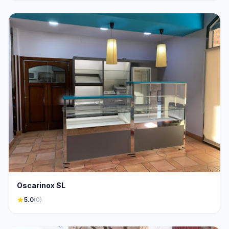
Oscarinox SL
star
5.0
(0)