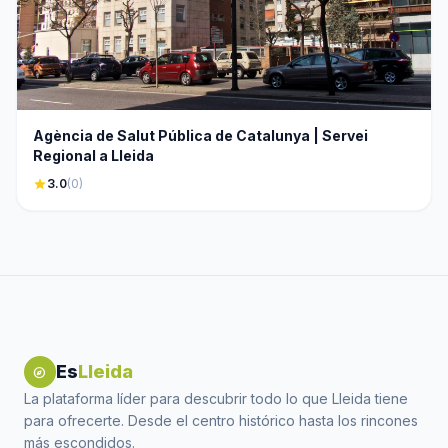
Agència de Salut Pública de Catalunya | Servei
Regional a Lleida
star
3.0
(0)
Es
Lleida
explore
La plataforma líder para descubrir todo lo que Lleida tiene
para ofrecerte. Desde el centro histórico hasta los rincones
más escondidos.