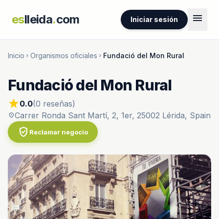
menu
es
lleida
.
com
Iniciar sesión
Inicio
Organismos oficiales
Fundació del Mon Rural
chevron_right
chevron_right
Fundació del Mon Rural
star
0.0
(0 reseñas)
Carrer Ronda Sant Martí, 2, 1er, 25002 Lérida, Spain
location_on
verified_user
Reclamar negocio