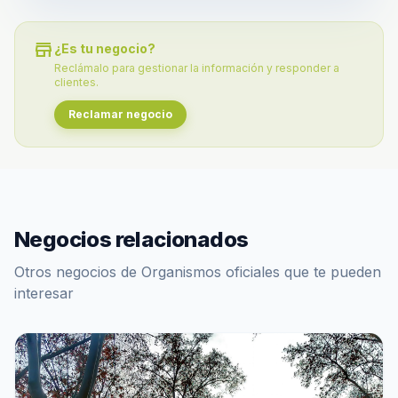
store
¿Es tu negocio?
Reclámalo para gestionar la información y responder a
clientes.
Reclamar negocio
Negocios relacionados
Otros negocios de Organismos oficiales que te pueden
interesar