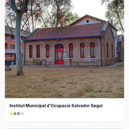
Institut Municipal d'Ocupació Salvador Seguí
star
4.6
(0)