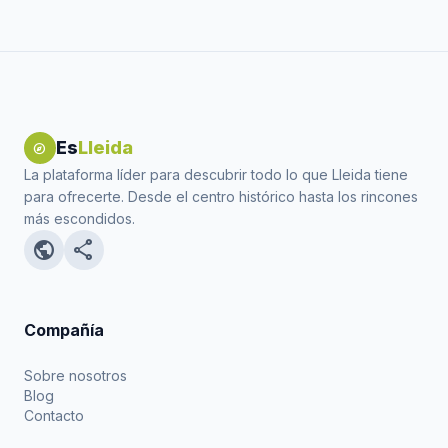
Es
Lleida
explore
La plataforma líder para descubrir todo lo que Lleida tiene
para ofrecerte. Desde el centro histórico hasta los rincones
más escondidos.
public
share
Compañía
Sobre nosotros
Blog
Contacto