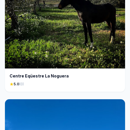
Centre Eqüestre La Noguera
star
5.0
(0)