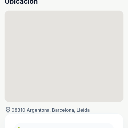
Ubicación
location_on
08310 Argentona, Barcelona, Lleida