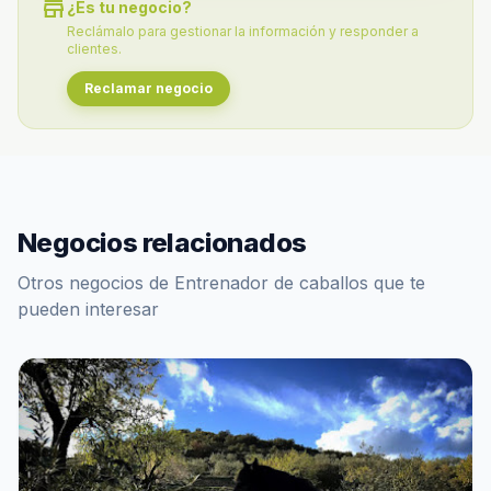
store
¿Es tu negocio?
Reclámalo para gestionar la información y responder a
clientes.
Reclamar negocio
Negocios relacionados
Otros negocios de Entrenador de caballos que te
pueden interesar