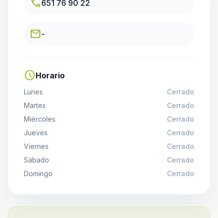
call
651 76 90 22
email
-
schedule
Horario
Lunes
Cerrado
Martes
Cerrado
Miércoles
Cerrado
Jueves
Cerrado
Viernes
Cerrado
Sábado
Cerrado
Domingo
Cerrado