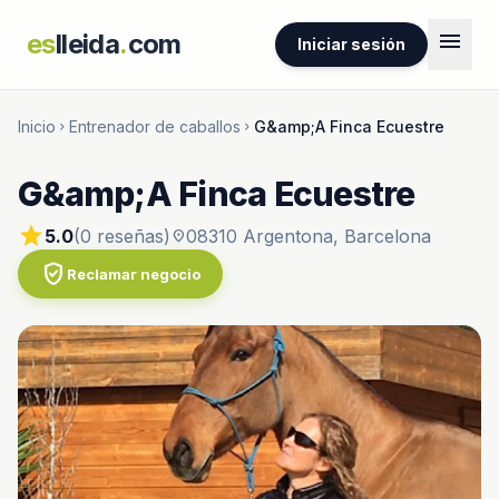
menu
es
lleida
.
com
Iniciar sesión
Inicio
Entrenador de caballos
G&amp;A Finca Ecuestre
chevron_right
chevron_right
G&amp;A Finca Ecuestre
star
5.0
(0 reseñas)
08310 Argentona, Barcelona
location_on
verified_user
Reclamar negocio