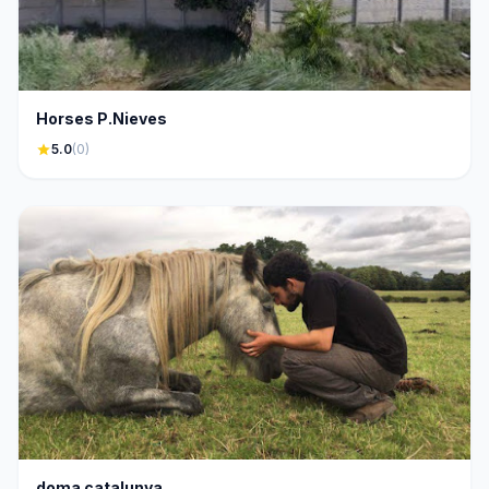
Horses P.Nieves
star
5.0
(0)
doma catalunya