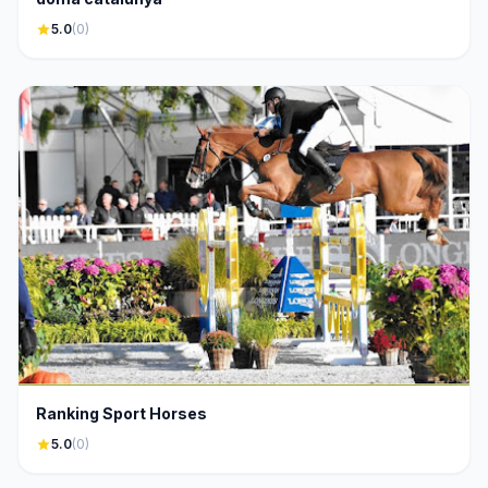
star
5.0
(0)
Ranking Sport Horses
star
5.0
(0)