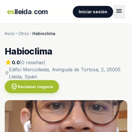
menu
es
lleida
.
com
Iniciar sesión
Inicio
Otros
Habioclima
chevron_right
chevron_right
Habioclima
star
0.0
(0 reseñas)
Edifici Mercolleida, Avinguda de Tortosa, 2, 25005
location_on
Lleida, Spain
verified_user
Reclamar negocio