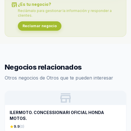
store
¿Es tu negocio?
Reclámalo para gestionar la información y responder a
clientes.
Reclamar negocio
Negocios relacionados
Otros negocios de Otros que te pueden interesar
store
ILERMOTO. CONCESSIONARI OFICIAL HONDA
MOTOS.
star
9.9
(0)