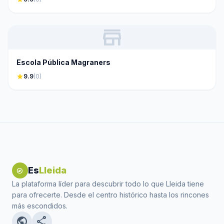
store
Escola Pública Magraners
star
9.9
(0)
Es
Lleida
explore
La plataforma líder para descubrir todo lo que Lleida tiene
para ofrecerte. Desde el centro histórico hasta los rincones
más escondidos.
public
share