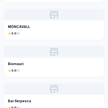
store
MÓNCAVALL
star
9.9
(0)
store
Biomauri
star
9.9
(0)
store
Bar Ilerpesca
star
9.9
(0)