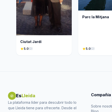
Parc la Mitjana
Ciutat Jardí
star
5.0
(0)
star
5.0
(0)
Compañía
Es
Lleida
explore
La plataforma líder para descubrir todo lo
Sobre nosot
que Lleida tiene para ofrecerte. Desde el
Blog