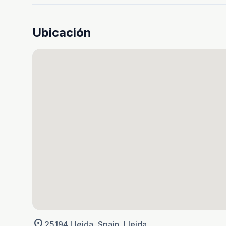
Ubicación
location_on
25194 Lleida, Spain, Lleida