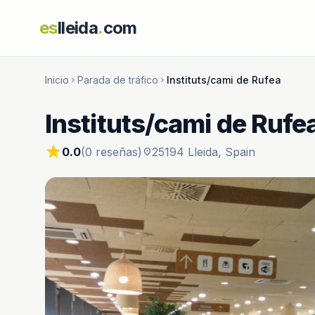
es
lleida
.
com
Inicio
Parada de tráfico
Instituts/cami de Rufea
chevron_right
chevron_right
Instituts/cami de Rufe
star
0.0
(0 reseñas)
25194 Lleida, Spain
location_on