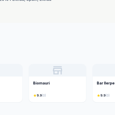
store
Biomauri
Bar Ilerp
star
9.9
(0)
star
9.9
(0)