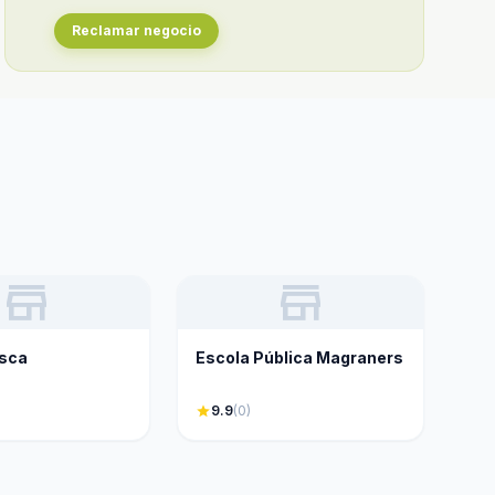
Reclamar negocio
store
store
esca
Escola Pública Magraners
star
9.9
(0)