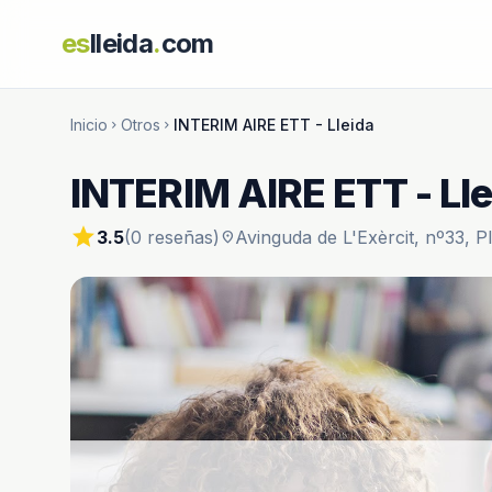
es
lleida
.
com
Inicio
Otros
INTERIM AIRE ETT - Lleida
chevron_right
chevron_right
INTERIM AIRE ETT - Lle
star
3.5
(0 reseñas)
Avinguda de L'Exèrcit, nº33, Pl
location_on