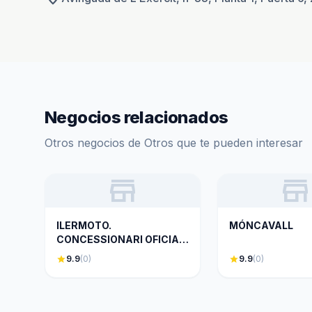
Negocios relacionados
Otros negocios de Otros que te pueden interesar
store
store
ILERMOTO.
MÓNCAVALL
CONCESSIONARI OFICIAL
HONDA MOTOS.
star
9.9
(0)
star
9.9
(0)