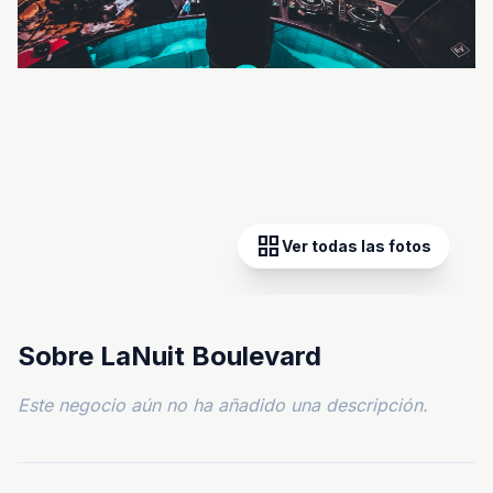
grid_view
Ver todas las fotos
Sobre LaNuit Boulevard
Este negocio aún no ha añadido una descripción.