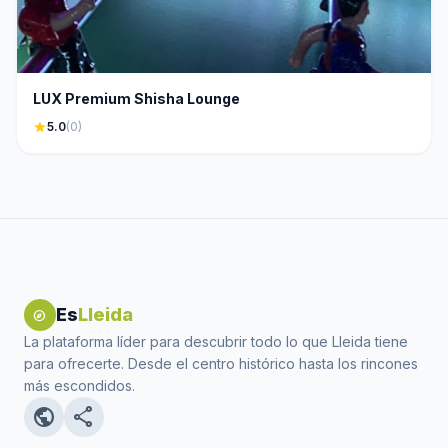
LUX Premium Shisha Lounge
star
5.0
(0)
Es
Lleida
explore
La plataforma líder para descubrir todo lo que Lleida tiene
para ofrecerte. Desde el centro histórico hasta los rincones
más escondidos.
public
share