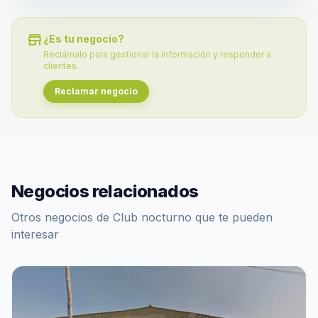
store
¿Es tu negocio?
Reclámalo para gestionar la información y responder a
clientes.
Reclamar negocio
Negocios relacionados
Otros negocios de Club nocturno que te pueden
interesar