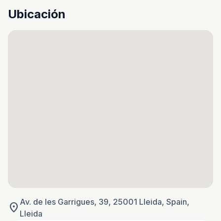
Ubicación
Av. de les Garrigues, 39, 25001 Lleida, Spain,
location_on
Lleida