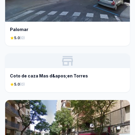
Palomar
star
5.0
(0)
store
Coto de caza Mas d&apos;en Torres
star
5.0
(0)