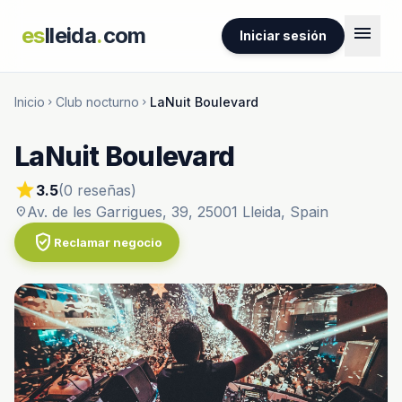
menu
es
lleida
.
com
Iniciar sesión
Inicio
Club nocturno
LaNuit Boulevard
chevron_right
chevron_right
LaNuit Boulevard
star
3.5
(0 reseñas)
Av. de les Garrigues, 39, 25001 Lleida, Spain
location_on
verified_user
Reclamar negocio