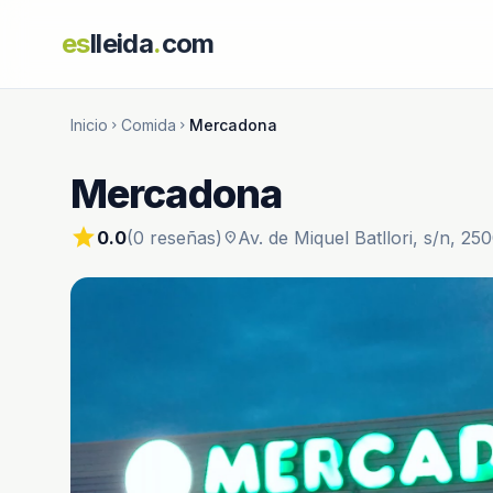
es
lleida
.
com
Inicio
Comida
Mercadona
chevron_right
chevron_right
Mercadona
star
0.0
(0 reseñas)
Av. de Miquel Batllori, s/n, 25
location_on