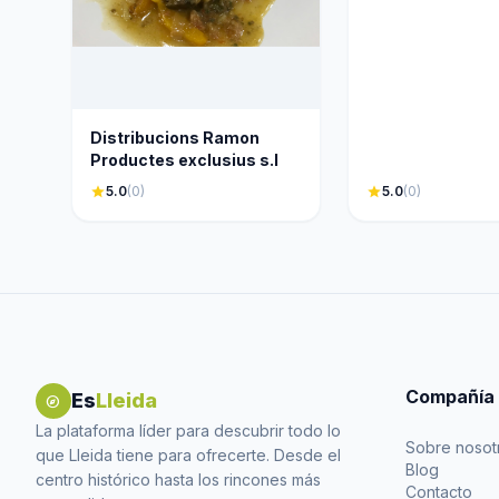
Distribucions Ramon
Productes exclusius s.l
star
5.0
(0)
star
5.0
(0)
Compañía
Es
Lleida
explore
La plataforma líder para descubrir todo lo
Sobre nosot
que Lleida tiene para ofrecerte. Desde el
Blog
centro histórico hasta los rincones más
Contacto