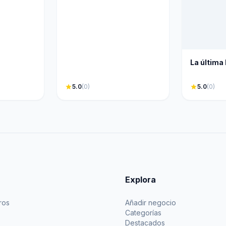
La última
star
5.0
(0)
star
5.0
(0)
Explora
ros
Añadir negocio
Categorías
Destacados