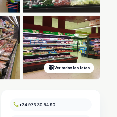
grid_view
Ver todas las fotos
call
+34 973 30 54 90