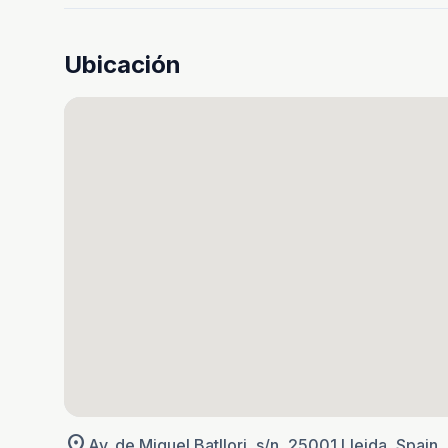
Ubicación
location_on
Av. de Miquel Batllori, s/n, 25001 Lleida, Spain,