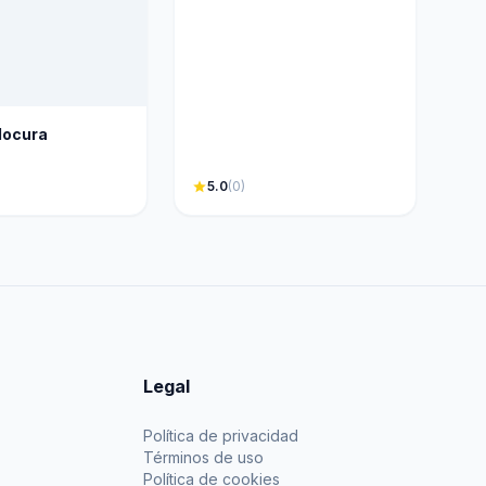
 locura
star
5.0
(0)
Legal
Política de privacidad
Términos de uso
Política de cookies