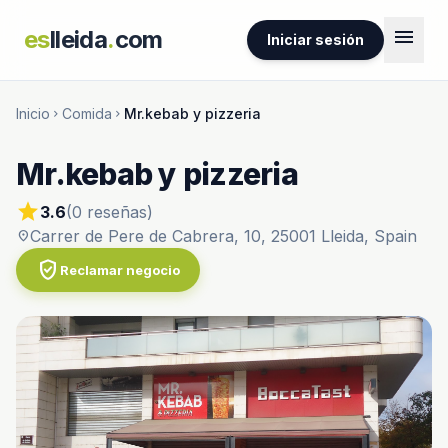
menu
es
lleida
.
com
Iniciar sesión
Inicio
Comida
Mr.kebab y pizzeria
chevron_right
chevron_right
Mr.kebab y pizzeria
star
3.6
(0 reseñas)
Carrer de Pere de Cabrera, 10, 25001 Lleida, Spain
location_on
verified_user
Reclamar negocio