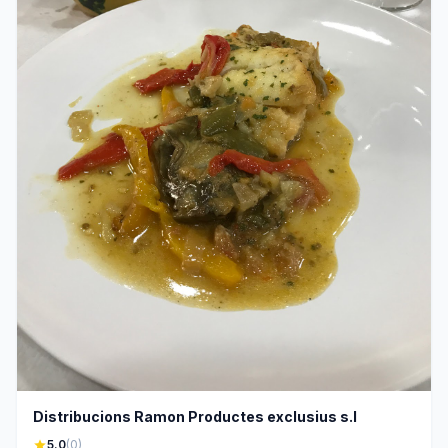
Distribucions Ramon Productes exclusius s.l
star
5.0
(0)