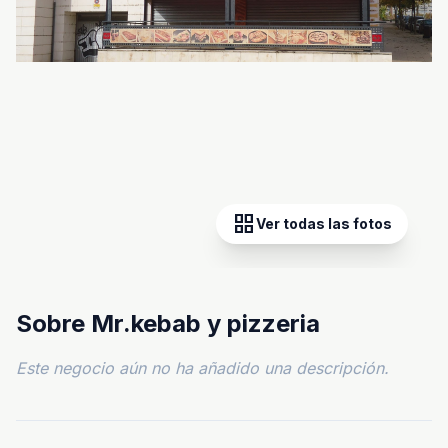
grid_view
Ver todas las fotos
Sobre Mr.kebab y pizzeria
Este negocio aún no ha añadido una descripción.