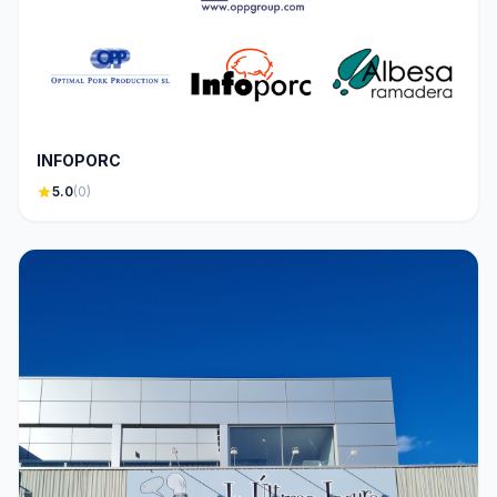
INFOPORC
star
5.0
(0)