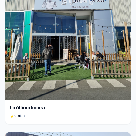
La última locura
star
5.0
(0)