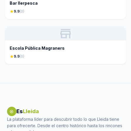
Bar Ilerpesca
star
9.9
(0)
store
Escola Pública Magraners
star
9.9
(0)
Es
Lleida
explore
La plataforma líder para descubrir todo lo que Lleida tiene
para ofrecerte. Desde el centro histórico hasta los rincones