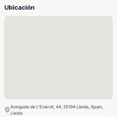
Ubicación
Avinguda de L'Exèrcit, 44, 25194 Lleida, Spain,
location_on
Lleida