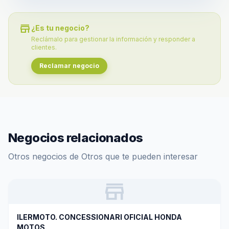
store
¿Es tu negocio?
Reclámalo para gestionar la información y responder a
clientes.
Reclamar negocio
Negocios relacionados
Otros negocios de Otros que te pueden interesar
store
ILERMOTO. CONCESSIONARI OFICIAL HONDA
MOTOS.