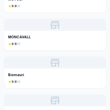
star
9.9
(0)
store
MÓNCAVALL
star
9.9
(0)
store
Biomauri
star
9.9
(0)
store