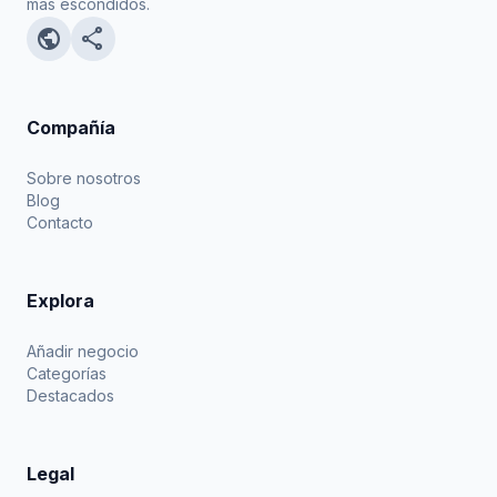
más escondidos.
public
share
Compañía
Sobre nosotros
Blog
Contacto
Explora
Añadir negocio
Categorías
Destacados
Legal