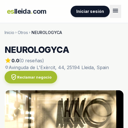
menu
es
lleida
.
com
Iniciar sesión
Inicio
Otros
NEUROLOGYCA
chevron_right
chevron_right
NEUROLOGYCA
star
0.0
(0 reseñas)
Avinguda de L'Exèrcit, 44, 25194 Lleida, Spain
location_on
verified_user
Reclamar negocio