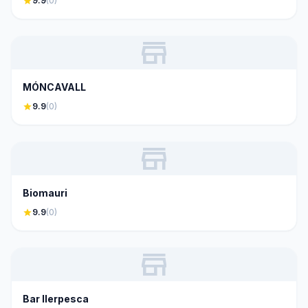
star
9.9
(0)
store
MÓNCAVALL
star
9.9
(0)
store
Biomauri
star
9.9
(0)
store
Bar Ilerpesca