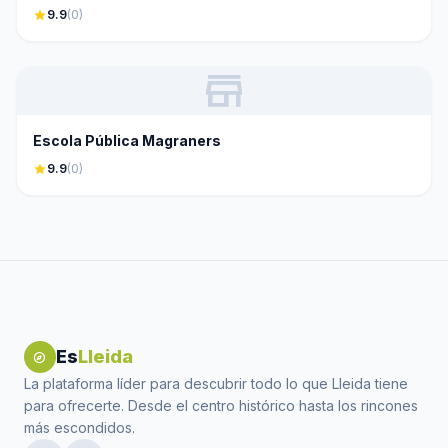
star
9.9
(0)
store
Escola Pública Magraners
star
9.9
(0)
Es
Lleida
explore
La plataforma líder para descubrir todo lo que Lleida tiene
para ofrecerte. Desde el centro histórico hasta los rincones
más escondidos.