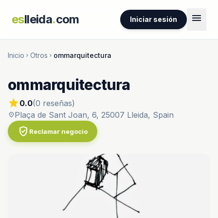
menu
es
lleida
.
com
Iniciar sesión
Inicio
Otros
ommarquitectura
chevron_right
chevron_right
ommarquitectura
star
0.0
(0 reseñas)
Plaça de Sant Joan, 6, 25007 Lleida, Spain
location_on
verified_user
Reclamar negocio