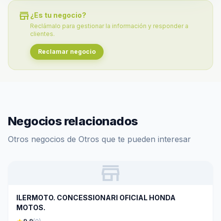
store
¿Es tu negocio?
Reclámalo para gestionar la información y responder a
clientes.
Reclamar negocio
Negocios relacionados
Otros negocios de Otros que te pueden interesar
store
ILERMOTO. CONCESSIONARI OFICIAL HONDA
MOTOS.