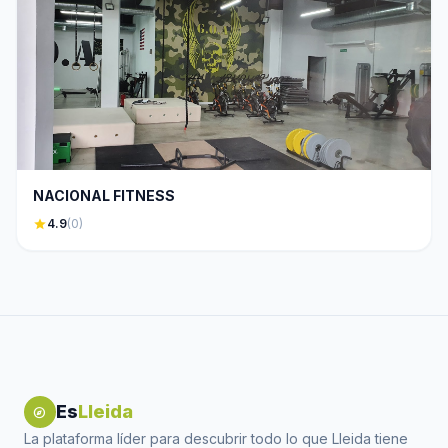
NACIONAL FITNESS
star
4.9
(0)
Es
Lleida
explore
La plataforma líder para descubrir todo lo que Lleida tiene