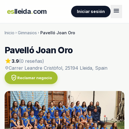
menu
es
lleida
.
com
Iniciar sesión
Inicio
Gimnasios
Pavelló Joan Oro
chevron_right
chevron_right
Pavelló Joan Oro
star
3.9
(0 reseñas)
Carrer Leandre Cristòfol, 25194 Lleida, Spain
location_on
verified_user
Reclamar negocio