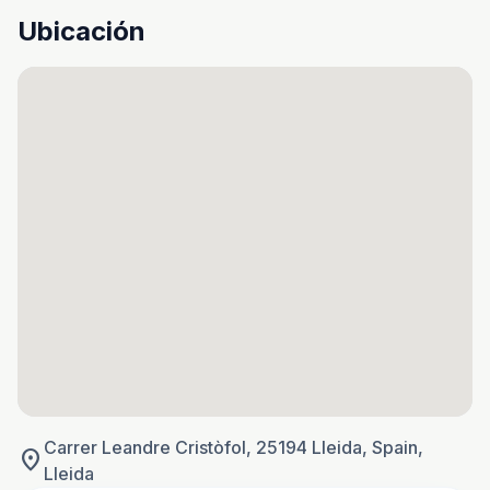
Ubicación
Carrer Leandre Cristòfol, 25194 Lleida, Spain,
location_on
Lleida