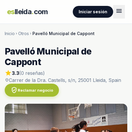
menu
es
lleida
.
com
Iniciar sesión
Inicio
Otros
Pavelló Municipal de Cappont
chevron_right
chevron_right
Pavelló Municipal de
Cappont
star
3.3
(0 reseñas)
Carrer de la Dra. Castells, s/n, 25001 Lleida, Spain
location_on
verified_user
Reclamar negocio