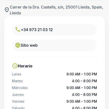
Carrer de la Dra. Castells, s/n, 25001 Lleida, Spain,
location_on
Lleida
call
+34 973 21 03 12
language
Sitio web
schedule
Horario
Lunes
9:00 AM – 1:00 PM
Martes
4:00 – 8:00 PM
Miércoles
9:00 AM – 1:00 PM
Jueves
4:00 – 8:00 PM
Viernes
9:00 AM – 1:00 PM
Sábado
4:00 – 8:00 PM