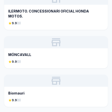
ILERMOTO. CONCESSIONARI OFICIAL HONDA
MOTOS.
star
9.9
(0)
store
MÓNCAVALL
star
9.9
(0)
store
Biomauri
star
9.9
(0)