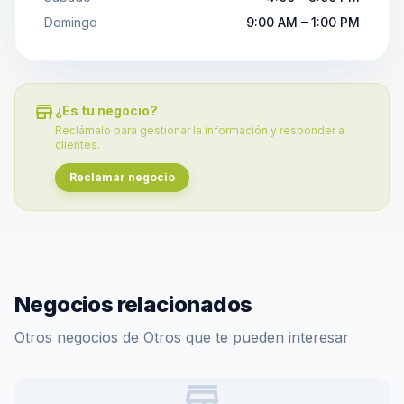
Domingo
9:00 AM – 1:00 PM
store
¿Es tu negocio?
Reclámalo para gestionar la información y responder a
clientes.
Reclamar negocio
Negocios relacionados
Otros negocios de Otros que te pueden interesar
store