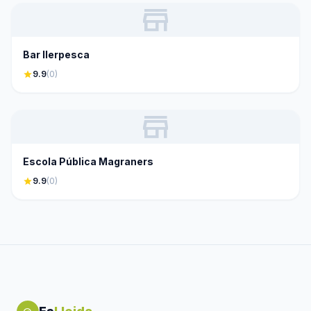
store
Bar Ilerpesca
star
9.9
(0)
store
Escola Pública Magraners
star
9.9
(0)