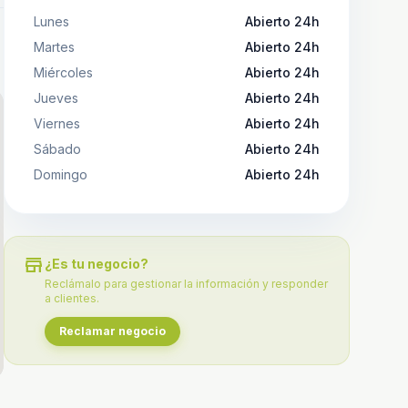
Lunes
Abierto 24h
Martes
Abierto 24h
Miércoles
Abierto 24h
Jueves
Abierto 24h
Viernes
Abierto 24h
Sábado
Abierto 24h
Domingo
Abierto 24h
store
¿Es tu negocio?
Reclámalo para gestionar la información y responder
a clientes.
Reclamar negocio