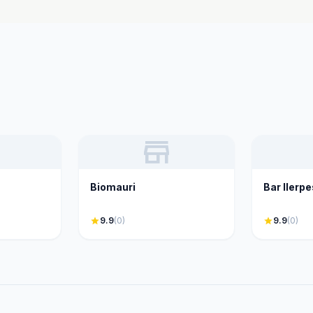
store
Biomauri
Bar Ilerp
star
9.9
(0)
star
9.9
(0)