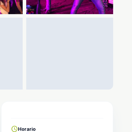
schedule
Horario