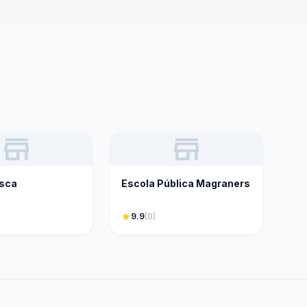
store
store
esca
Escola Pública Magraners
star
9.9
(0)