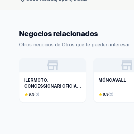
Negocios relacionados
Otros negocios de Otros que te pueden interesar
store
store
ILERMOTO.
MÓNCAVALL
CONCESSIONARI OFICIAL
HONDA MOTOS.
star
9.9
(0)
star
9.9
(0)