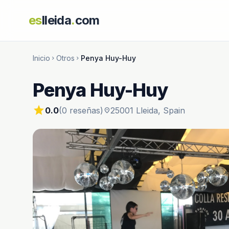
es
lleida
.
com
Inicio
Otros
Penya Huy-Huy
chevron_right
chevron_right
Penya Huy-Huy
star
0.0
(0 reseñas)
25001 Lleida, Spain
location_on