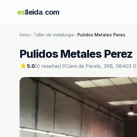
es
lleida
.
com
Inicio
Taller de metalurgia
Pulidos Metales Perez
chevron_right
chevron_right
Pulidos Metales Perez
star
5.0
(0 reseñas)
Cami de Parets, 26B, 08403 G
location_on