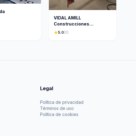
ida
VIDAL AMILL
Construcciones
metálicas
star
5.0
(0)
Legal
Política de privacidad
Términos de uso
Política de cookies