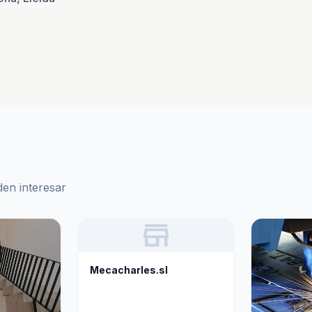
den interesar
store
Mecacharles.sl