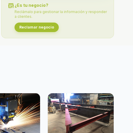
store
¿Es tu negocio?
Reclámalo para gestionar la información y responder
a clientes.
Reclamar negocio