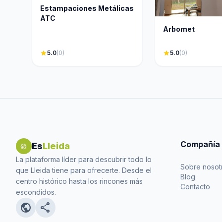
Estampaciones Metálicas
ATC
Arbomet
star
5.0
(0)
star
5.0
(0)
Compañía
Es
Lleida
explore
La plataforma líder para descubrir todo lo
Sobre nosot
que Lleida tiene para ofrecerte. Desde el
Blog
centro histórico hasta los rincones más
Contacto
escondidos.
public
share