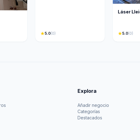
Láser Lle
star
5.0
(0)
star
5.0
(0)
Explora
ros
Añadir negocio
Categorías
Destacados