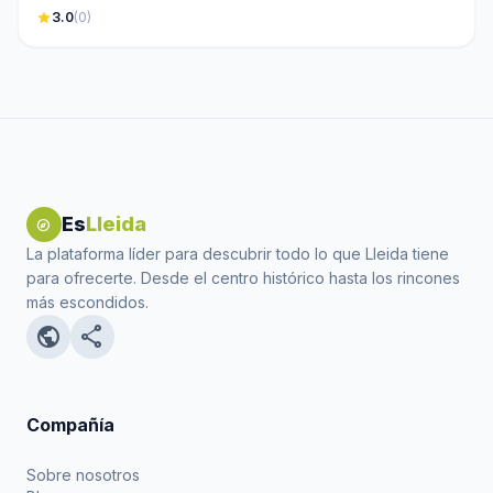
star
3.0
(0)
Es
Lleida
explore
La plataforma líder para descubrir todo lo que Lleida tiene
para ofrecerte. Desde el centro histórico hasta los rincones
más escondidos.
public
share
Compañía
Sobre nosotros