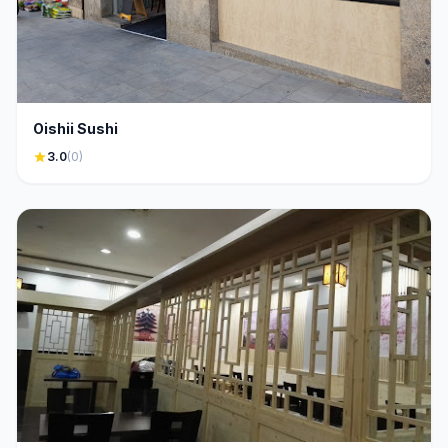
Oishii Sushi
star
3.0
(0)