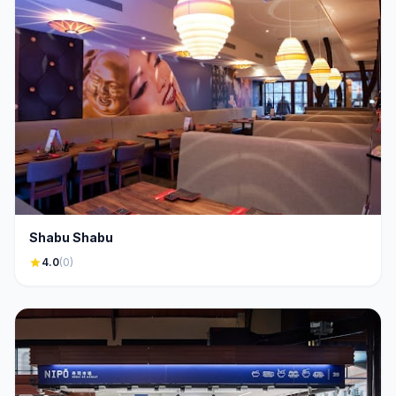
Shabu Shabu
star
4.0
(0)