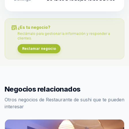
store
¿Es tu negocio?
Reclámalo para gestionar la información y responder a
clientes.
Reclamar negocio
Negocios relacionados
Otros negocios de Restaurante de sushi que te pueden
interesar