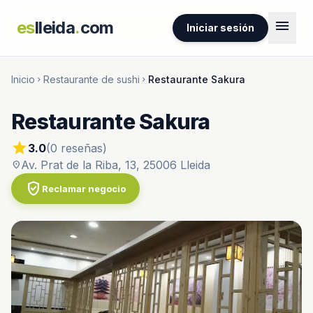
menu
es
lleida
.
com
Iniciar sesión
Inicio
Restaurante de sushi
Restaurante Sakura
chevron_right
chevron_right
Restaurante Sakura
star
3.0
(0 reseñas)
Av. Prat de la Riba, 13, 25006 Lleida
location_on
verified_user
Reclamar negocio