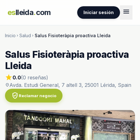
menu
es
lleida
.
com
Iniciar sesión
Inicio
Salud
Salus Fisioteràpia proactiva Lleida
chevron_right
chevron_right
Salus Fisioteràpia proactiva
Lleida
star
0.0
(0 reseñas)
Avda. Estudi General, 7 altell 3, 25001 Lérida, Spain
location_on
verified_user
Reclamar negocio