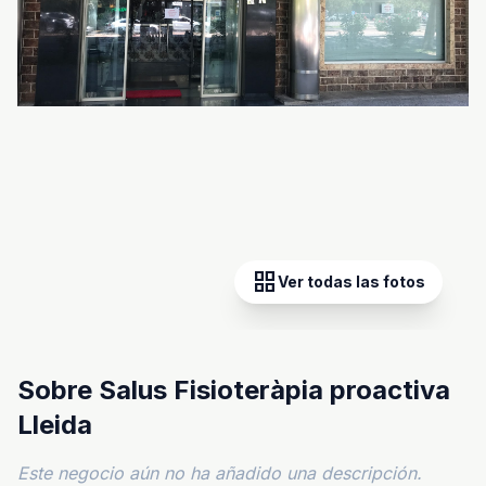
grid_view
Ver todas las fotos
Sobre Salus Fisioteràpia proactiva
Lleida
Este negocio aún no ha añadido una descripción.