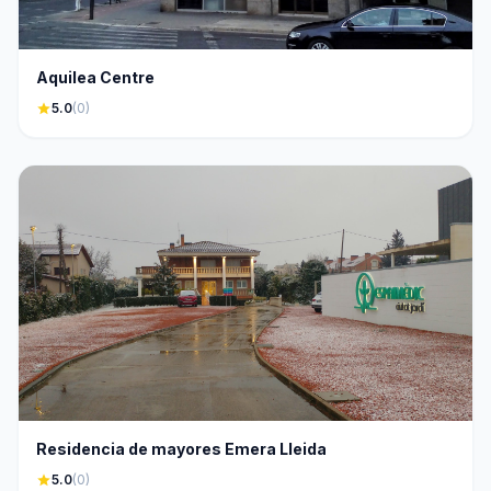
Aquilea Centre
star
5.0
(0)
Residencia de mayores Emera Lleida
star
5.0
(0)