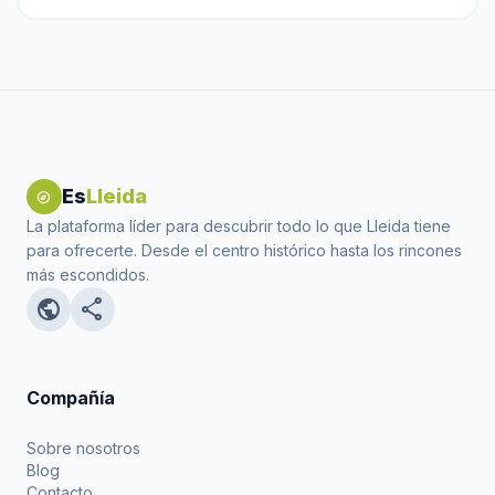
Es
Lleida
explore
La plataforma líder para descubrir todo lo que Lleida tiene
para ofrecerte. Desde el centro histórico hasta los rincones
más escondidos.
public
share
Compañía
Sobre nosotros
Blog
Contacto