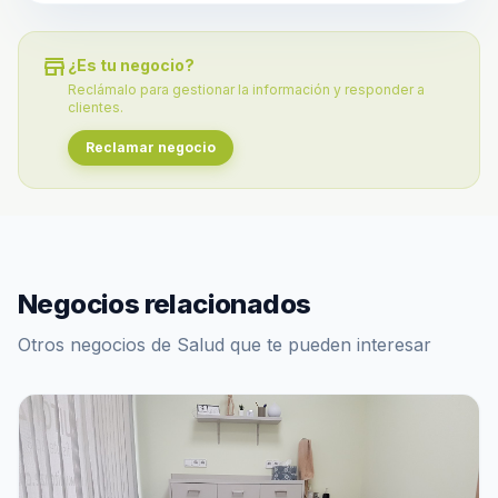
store
¿Es tu negocio?
Reclámalo para gestionar la información y responder a
clientes.
Reclamar negocio
Negocios relacionados
Otros negocios de Salud que te pueden interesar