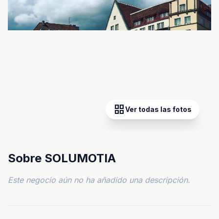
grid_view
Ver todas las fotos
Sobre SOLUMOTIA
Este negocio aún no ha añadido una descripción.