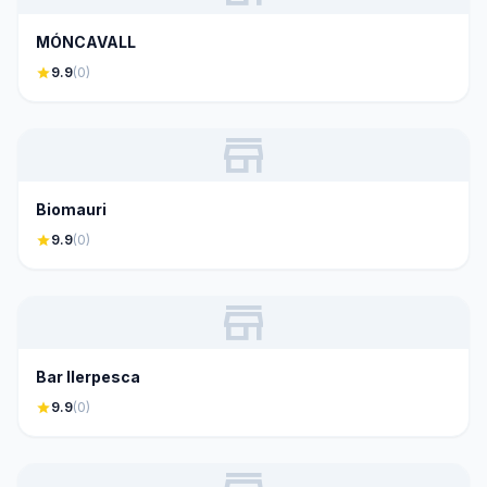
MÓNCAVALL
star
9.9
(0)
store
Biomauri
star
9.9
(0)
store
Bar Ilerpesca
star
9.9
(0)