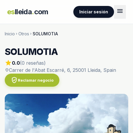
menu
es
lleida
.
com
Iniciar sesión
Inicio
Otros
SOLUMOTIA
chevron_right
chevron_right
SOLUMOTIA
star
0.0
(0 reseñas)
Carrer de l'Abat Escarré, 6, 25001 Lleida, Spain
location_on
verified_user
Reclamar negocio