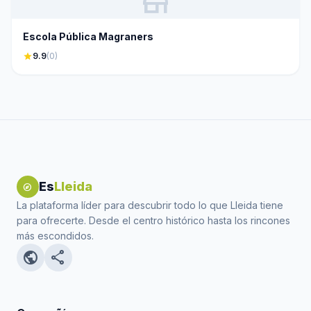
store
Escola Pública Magraners
star
9.9
(0)
Es
Lleida
explore
La plataforma líder para descubrir todo lo que Lleida tiene
para ofrecerte. Desde el centro histórico hasta los rincones
más escondidos.
public
share