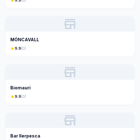
star
9.9
(0)
store
MÓNCAVALL
star
9.9
(0)
store
Biomauri
star
9.9
(0)
store
Bar Ilerpesca