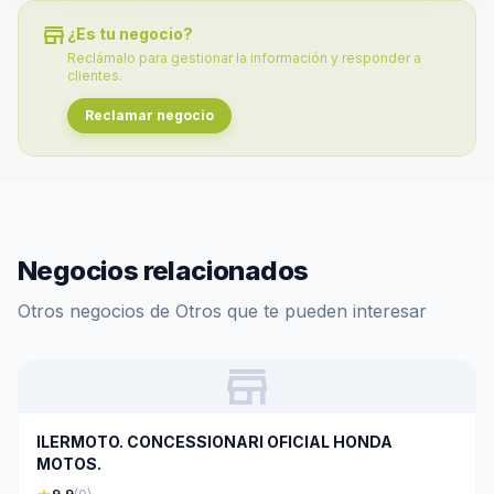
store
¿Es tu negocio?
Reclámalo para gestionar la información y responder a
clientes.
Reclamar negocio
Negocios relacionados
Otros negocios de Otros que te pueden interesar
store
ILERMOTO. CONCESSIONARI OFICIAL HONDA
MOTOS.