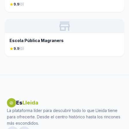
star
9.9
(0)
store
Escola Pública Magraners
star
9.9
(0)
Es
Lleida
explore
La plataforma líder para descubrir todo lo que Lleida tiene
para ofrecerte. Desde el centro histórico hasta los rincones
más escondidos.