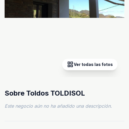
grid_view
Ver todas las fotos
Sobre Toldos TOLDISOL
Este negocio aún no ha añadido una descripción.