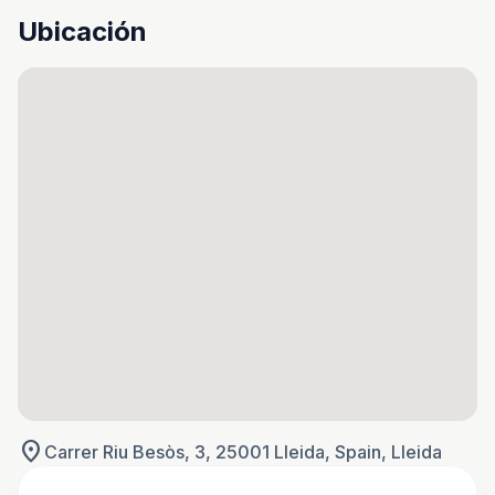
Ubicación
location_on
Carrer Riu Besòs, 3, 25001 Lleida, Spain, Lleida