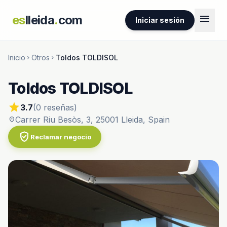
menu
es
lleida
.
com
Iniciar sesión
Inicio
Otros
Toldos TOLDISOL
chevron_right
chevron_right
Toldos TOLDISOL
star
3.7
(0 reseñas)
Carrer Riu Besòs, 3, 25001 Lleida, Spain
location_on
verified_user
Reclamar negocio