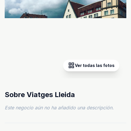
grid_view
Ver todas las fotos
Sobre Viatges Lleida
Este negocio aún no ha añadido una descripción.