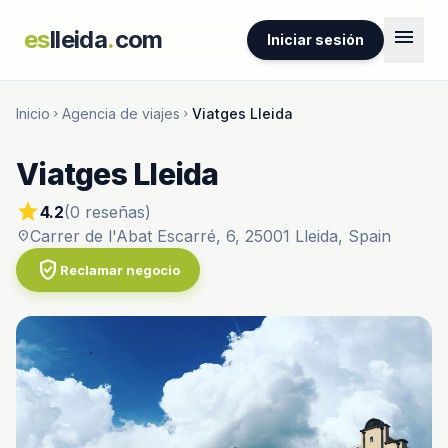
menu
es
lleida
.
com
Iniciar sesión
Inicio
Agencia de viajes
Viatges Lleida
chevron_right
chevron_right
Viatges Lleida
star
4.2
(0 reseñas)
Carrer de l'Abat Escarré, 6, 25001 Lleida, Spain
location_on
verified_user
Reclamar negocio