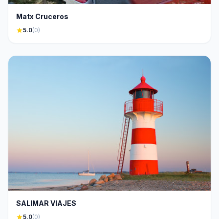
Matx Cruceros
star
5.0
(0)
SALIMAR VIAJES
star
5.0
(0)