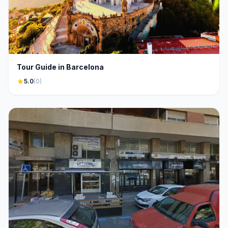
Tour Guide in Barcelona
star
5.0
(0)