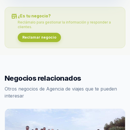
store
¿Es tu negocio?
Reclámalo para gestionar la información y responder a
clientes.
Reclamar negocio
Negocios relacionados
Otros negocios de Agencia de viajes que te pueden
interesar