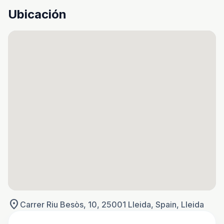
Ubicación
location_on
Carrer Riu Besòs, 10, 25001 Lleida, Spain, Lleida