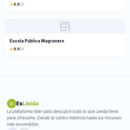
star
9.9
(0)
store
Escola Pública Magraners
star
9.9
(0)
Es
Lleida
explore
La plataforma líder para descubrir todo lo que Lleida tiene
para ofrecerte. Desde el centro histórico hasta los rincones
más escondidos.