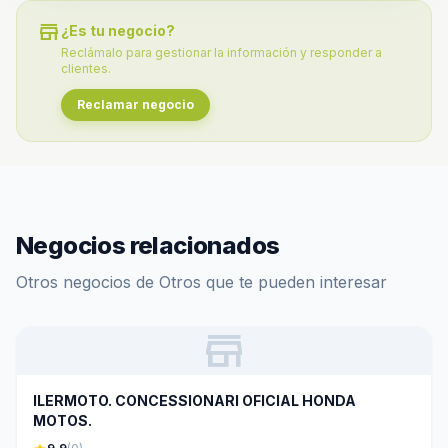
store
¿Es tu negocio?
Reclámalo para gestionar la información y responder a
clientes.
Reclamar negocio
Negocios relacionados
Otros negocios de Otros que te pueden interesar
store
ILERMOTO. CONCESSIONARI OFICIAL HONDA
MOTOS.