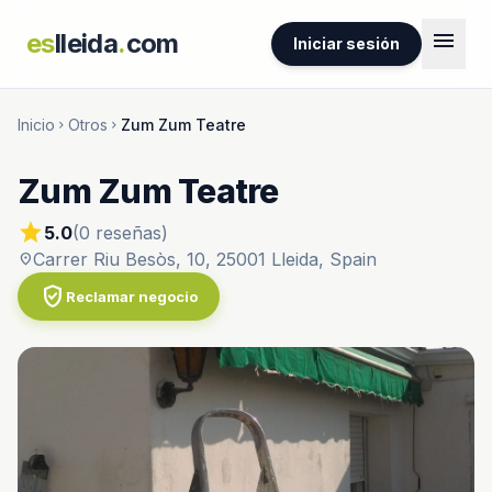
menu
es
lleida
.
com
Iniciar sesión
Inicio
Otros
Zum Zum Teatre
chevron_right
chevron_right
Zum Zum Teatre
star
5.0
(0 reseñas)
Carrer Riu Besòs, 10, 25001 Lleida, Spain
location_on
verified_user
Reclamar negocio