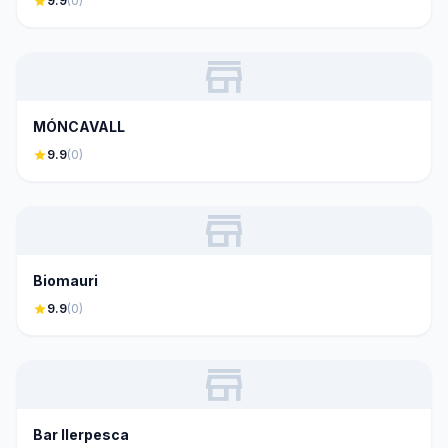
star
9.9
(0)
store
MÓNCAVALL
star
9.9
(0)
store
Biomauri
star
9.9
(0)
store
Bar Ilerpesca