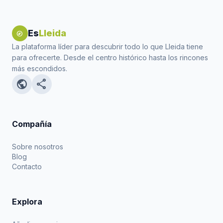
Es
Lleida
explore
La plataforma líder para descubrir todo lo que Lleida tiene
para ofrecerte. Desde el centro histórico hasta los rincones
más escondidos.
public
share
Compañía
Sobre nosotros
Blog
Contacto
Explora