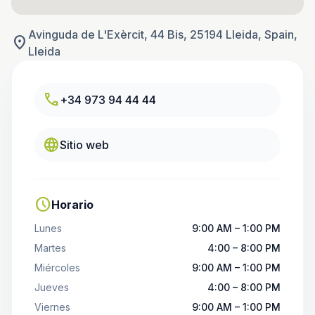
Avinguda de L'Exèrcit, 44 Bis, 25194 Lleida, Spain,
location_on
Lleida
call
+34 973 94 44 44
language
Sitio web
schedule
Horario
Lunes
9:00 AM – 1:00 PM
Martes
4:00 – 8:00 PM
Miércoles
9:00 AM – 1:00 PM
Jueves
4:00 – 8:00 PM
Viernes
9:00 AM – 1:00 PM