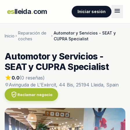
menu
es
lleida
.
com
Iniciar sesión
Reparación de
Automotor y Servicios - SEAT y
Inicio
chevron_right
chevron_right
coches
CUPRA Specialist
Automotor y Servicios -
SEAT y CUPRA Specialist
star
0.0
(0 reseñas)
Avinguda de L'Exèrcit, 44 Bis, 25194 Lleida, Spain
location_on
verified_user
Reclamar negocio