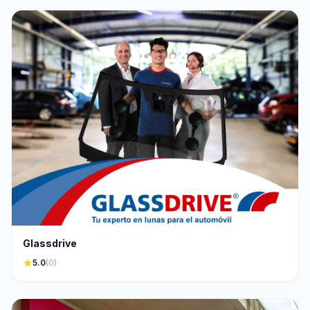
Glassdrive
star
5.0
(0)