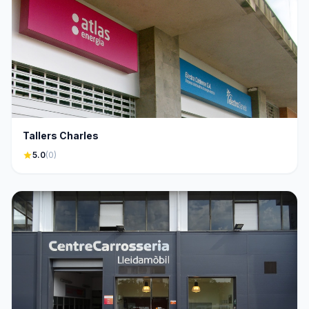
Tallers Charles
star
5.0
(0)