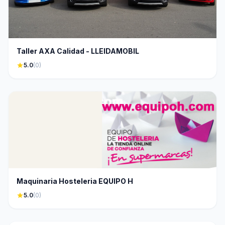
Taller AXA Calidad - LLEIDAMOBIL
star
5.0
(0)
Maquinaria Hosteleria EQUIPO H
star
5.0
(0)