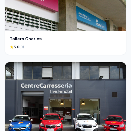
Tallers Charles
star
5.0
(0)