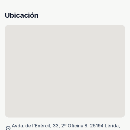
Ubicación
Avda. de l'Exèrcit, 33, 2º Oficina 8, 25194 Lérida,
location_on