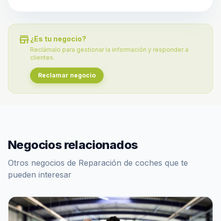
store
¿Es tu negocio?
Reclámalo para gestionar la información y responder a
clientes.
Reclamar negocio
Negocios relacionados
Otros negocios de Reparación de coches que te
pueden interesar