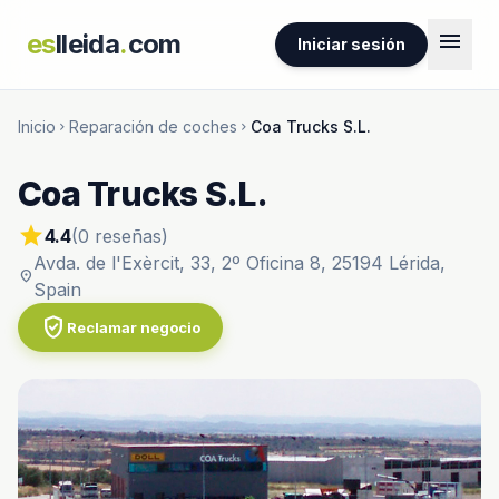
menu
es
lleida
.
com
Iniciar sesión
Inicio
Reparación de coches
Coa Trucks S.L.
chevron_right
chevron_right
Coa Trucks S.L.
star
4.4
(0 reseñas)
Avda. de l'Exèrcit, 33, 2º Oficina 8, 25194 Lérida,
location_on
Spain
verified_user
Reclamar negocio