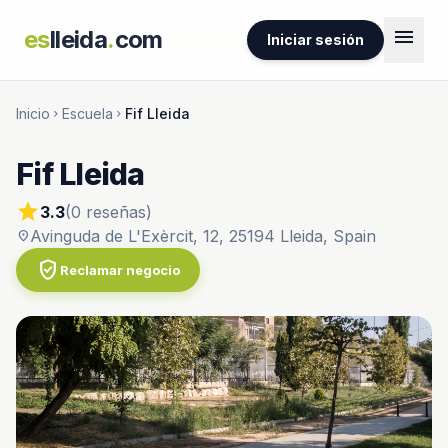
menu
es
lleida
.
com
Iniciar sesión
Inicio
Escuela
Fif Lleida
chevron_right
chevron_right
Fif Lleida
star
3.3
(0 reseñas)
Avinguda de L'Exèrcit, 12, 25194 Lleida, Spain
location_on
verified_user
Reclamar negocio