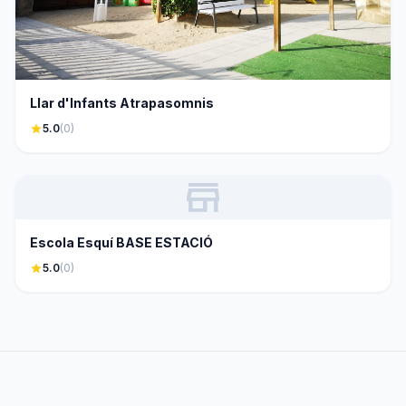
Llar d'Infants Atrapasomnis
star
5.0
(0)
store
Escola Esquí BASE ESTACIÓ
star
5.0
(0)