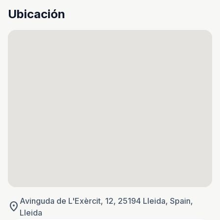
Ubicación
Avinguda de L'Exèrcit, 12, 25194 Lleida, Spain,
location_on
Lleida