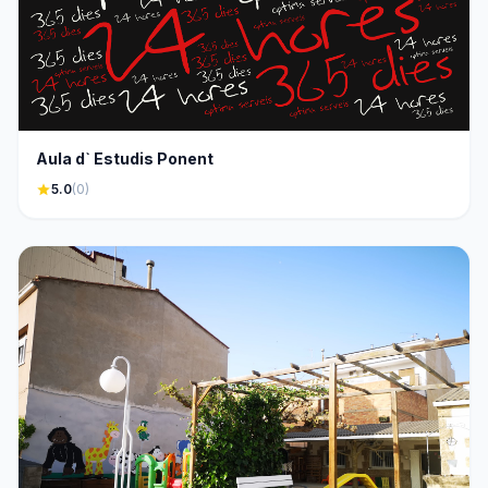
Aula d` Estudis Ponent
star
5.0
(0)