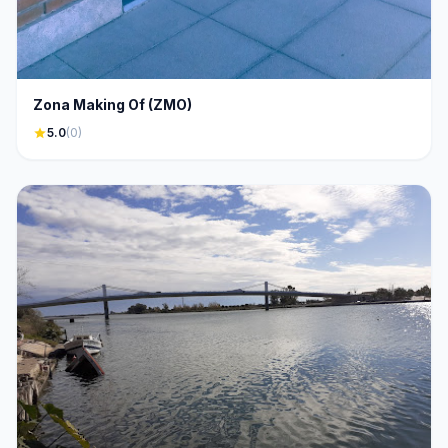
Zona Making Of (ZMO)
star
5.0
(0)