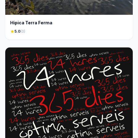
Hipica Terra Ferma
star
5.0
(0)