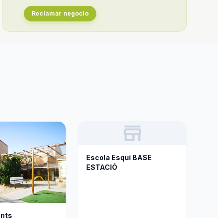
Reclamar negocio
store
Escola Esquí BASE
ESTACIÓ
ants