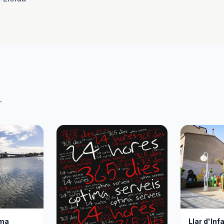
r
rma
Llar d'Inf