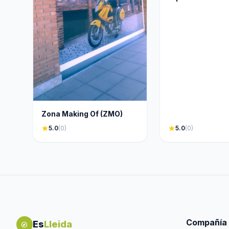
Zona Making Of (ZMO)
star
5.0
(0)
star
5.0
(0)
Compañía
Es
Lleida
explore