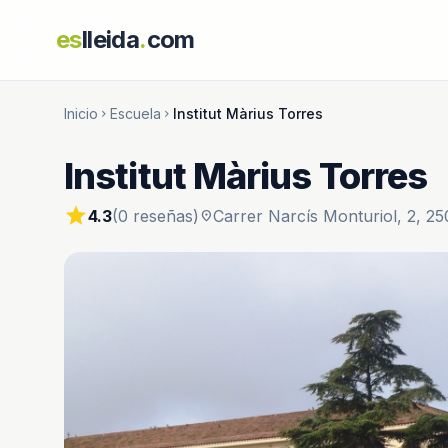
es
lleida
.
com
Inicio
Escuela
Institut Màrius Torres
chevron_right
chevron_right
Institut Màrius Torres
star
4.3
(0 reseñas)
Carrer Narcís Monturiol, 2, 25
location_on