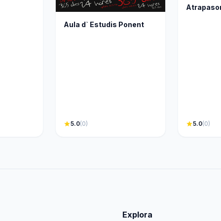
Atrapaso
Aula d` Estudis Ponent
star
5.0
(0)
star
5.0
(0)
Explora