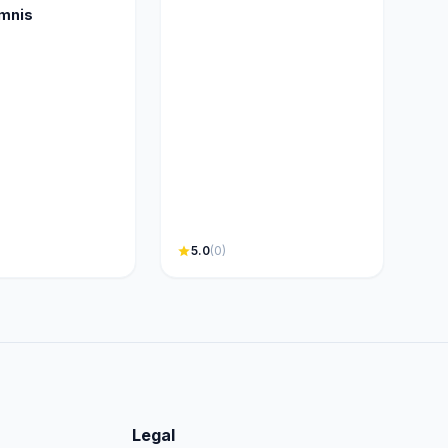
mnis
star
5.0
(0)
Legal