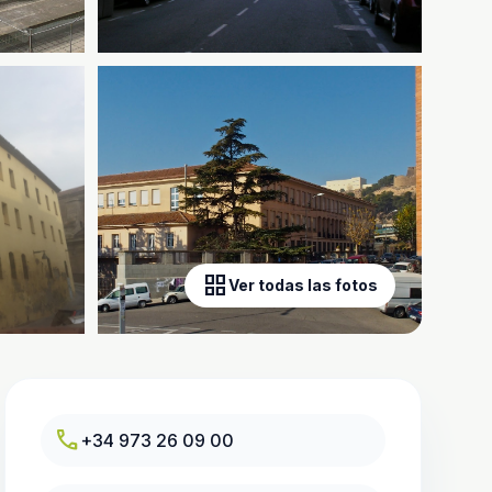
grid_view
Ver todas las fotos
call
+34 973 26 09 00